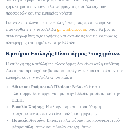
χαρακτηριστικών κάθε πλατφόρμας, της ασφάλειας, των
προσφορών και της εμπειρίας χρήστη.
Για να διευκολύνουμε την επιλογή σας, σας προτείνουμε να
επισκεφθείτε την ιστοσελίδα
gr-winhero.com
, όπου θα βρείτε
συγκεντρωμένες αξιολογήσεις και αναλύσεις για τις κορυφαίες
πλατφόρμες στοιχημάτων στην Ελλάδα.
Κριτήρια Επιλογής Πλατφόρμας Στοιχημάτων
Η επιλογή της κατάλληλης πλατφόρμας δεν είναι απλή υπόθεση.
Απαιτείται προσοχή σε βασικούς παράγοντες που επηρεάζουν την
εμπειρία και την ασφάλεια του παίκτη.
Άδεια και Ρυθμιστικό Πλαίσιο:
Βεβαιωθείτε ότι η
πλατφόρμα λειτουργεί νόμιμα στην Ελλάδα με άδεια από την
ΕΕΕΠ.
Ευκολία Χρήσης:
Η πλοήγηση και η τοποθέτηση
στοιχημάτων πρέπει να είναι απλή και γρήγορη.
Ποικιλία Αγορών:
Επιλέξτε πλατφόρμα που προσφέρει ευρύ
φάσμα αθλημάτων και ειδικών στοιχημάτων.