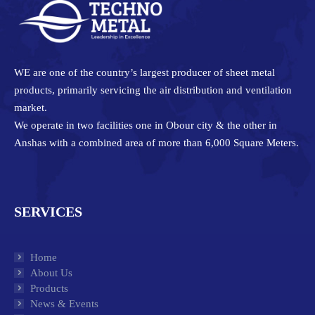
WE are one of the country’s largest producer of sheet metal
products, primarily servicing the air distribution and ventilation
market.
We operate in two facilities one in Obour city & the other in
Anshas with a combined area of more than 6,000 Square Meters.
SERVICES
Home
About Us
Products
News & Events