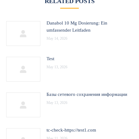
RELATED POSTS
Danabol 10 Mg Dosierung: Ein
umfassender Leitfaden
May 14, 2026
Test
May 13, 2026
Базы сетевого сохранения информации
May 13, 2026
tc-check-https://test1.com
May 11, 2026