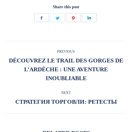
Share this post
Share
Share
Share
Share
on
on
on
on
Facebook
Twitter
Pinterest
LinkedIn
Post
PREVIOUS
Navigation
DÉCOUVREZ LE TRAIL DES GORGES DE
L’ARDÈCHE : UNE AVENTURE
Previous
post:
INOUBLIABLE
NEXT
СТРАТЕГИЯ ТОРГОВЛИ: РЕТЕСТЫ
Next
post: