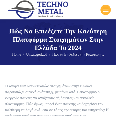
Πώς Να Επιλέξετε Την Καλύτερη
Πλατφόρμα Στοιχημάτων Στην
Ελλάδα Το 2024
Home
Uncategorized
Πώς να Επιλέξετε την Καλύτερη…
You are here:
Η αγορά των διαδικτυακών στοιχημάτων στην Ελλάδα
παρουσιάζει συνεχή ανάπτυξη, με πάνω από 1 εκατομμύριο
ενεργούς παίκτες να αναζητούν αξιόπιστες και ασφαλείς
πλατφόρμες. Πώς όμως μπορεί ένας παίκτης να ξεχωρίσει την
καλύτερη επιλογή ανάμεσα σε τόσες προσφορές και υπηρεσίες; Η
απάντηση κρύβεται στην προσεκτική ανάλυση των