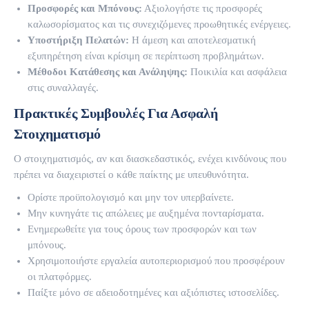
Προσφορές και Μπόνους:
Αξιολογήστε τις προσφορές
καλωσορίσματος και τις συνεχιζόμενες προωθητικές ενέργειες.
Υποστήριξη Πελατών:
Η άμεση και αποτελεσματική
εξυπηρέτηση είναι κρίσιμη σε περίπτωση προβλημάτων.
Μέθοδοι Κατάθεσης και Ανάληψης:
Ποικιλία και ασφάλεια
στις συναλλαγές.
Πρακτικές Συμβουλές Για Ασφαλή
Στοιχηματισμό
Ο στοιχηματισμός, αν και διασκεδαστικός, ενέχει κινδύνους που
πρέπει να διαχειριστεί ο κάθε παίκτης με υπευθυνότητα.
Ορίστε προϋπολογισμό και μην τον υπερβαίνετε.
Μην κυνηγάτε τις απώλειες με αυξημένα πονταρίσματα.
Ενημερωθείτε για τους όρους των προσφορών και των
μπόνους.
Χρησιμοποιήστε εργαλεία αυτοπεριορισμού που προσφέρουν
οι πλατφόρμες.
Παίξτε μόνο σε αδειοδοτημένες και αξιόπιστες ιστοσελίδες.