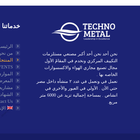
خدماتنا
الرئيسي
من نحن
نحن أحد نحن أحد أكبر مصنعي مستلزمات
المنتج
التكييف المركزي ونخدم في المقامً الأول
VENTS
مجال تصنيع مجاري الهواء والاكسسوارات
الموارد
الخاصه بها .
المعر
نعمل في ونعمل في عدد ٢ منشأه داخل مصر
مشاريع
حتي الأن . الأولي في العبور والأخري في
الشهاد
انشاص . بمساحة إجمالية تزيد عن 6000 متر
act Us
مربع.
الإن