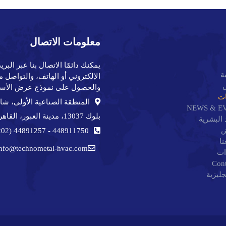
معلومات الاتصال
يمكنك دائمًا الاتصال بنا عبر البريد
ة
الإلكتروني أو الهاتف، والتواصل م
والحصول على نموذج عرض الأسع
ات
NEWS & E
بلوك 13037، مدينة العبور، القاهرة، مصر
 البشرية
ض
44891257 (202+)
-
448911750
نا
info@technometal-hvac.com
ات
Cont
جليزية