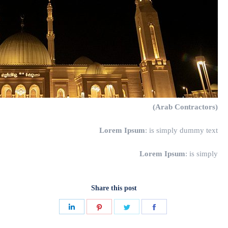
(Arab Contractors)
Lorem Ipsum
: is simply dummy text
Lorem Ipsum
: is simply
Share this post
Share
Share
Share
Share
on
on
on
on