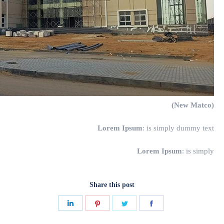
(New Matco)
Lorem Ipsum
: is simply dummy text
Lorem Ipsum
: is simply
Share this post
Share
Share
Share
Share
on
on
on
on