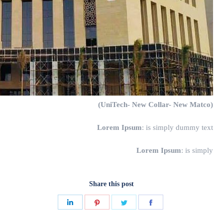
(UniTech- New Collar- New Matco)
Lorem Ipsum
: is simply dummy text
Lorem Ipsum
: is simply
Share this post
Share
Share
Share
Share
on
on
on
on